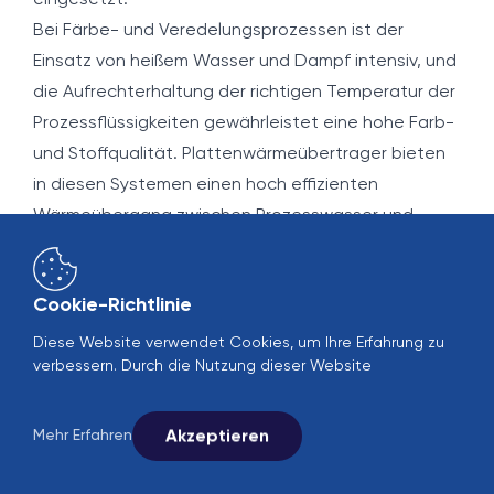
eingesetzt.
Bei Färbe- und Veredelungsprozessen ist der
Einsatz von heißem Wasser und Dampf intensiv, und
die Aufrechterhaltung der richtigen Temperatur der
Prozessflüssigkeiten gewährleistet eine hohe Farb-
und Stoffqualität. Plattenwärmeübertrager bieten
in diesen Systemen einen hoch effizienten
Wärmeübergang zwischen Prozesswasser und
Wärmequelle und ermöglichen eine homogene
Temperaturkontrolle. Dadurch werden
Cookie-Richtlinie
Farbabweichungen, Tonverschiebungen oder
Ungleichgewichte chemischer Reaktionen
Diese Website verwendet Cookies, um Ihre Erfahrung zu
verbessern. Durch die Nutzung dieser Website
verhindert.
In Textilwaschanlagen ist die Rückgewinnung der
Abwassertemperatur und die Vorwärmung des
Akzeptieren
Mehr Erfahren
Frischwassers einer der entscheidenden Punkte für