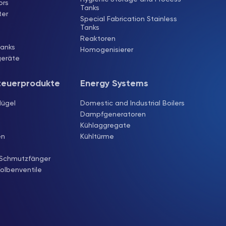
ors
Tanks
ter
Special Fabrication Stainless
Tanks
Reaktoren
Tanks
Homogenisierer
geräte
teuerprodukte
Energy Systems
lügel
Domestic and Industrial Boilers
Dampfgeneratoren
Kühlaggregate
en
Kühltürme
Schmutzfänger
olbenventile