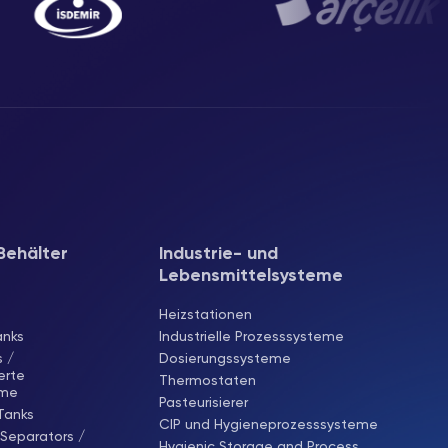
Behälter
Industrie- und
Lebensmittelsysteme
Heizstationen
anks
Industrielle Prozesssysteme
 /
Dosierungssysteme
rte
Thermostaten
eme
Pasteurisierer
 Tanks
CIP und Hygieneprozesssysteme
 Separators /
Hygienic Storage and Process