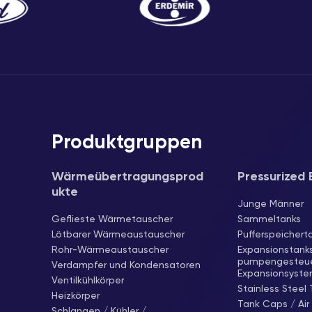
Produktgruppen
Wärmeübertragungsprod
Pressurized 
ukte
Junge Männer
Geflieste Wärmetauscher
Sammeltanks
Lötbarer Wärmeaustauscher
Pufferspeichert
Rohr-Wärmeaustauscher
Expansionstanks
pumpengesteue
Verdampfer und Kondensatoren
Expansionsyst
Ventilkühlkörper
Stainless Steel
Heizkörper
Tank Caps / Air
Schlangen / Kühler /