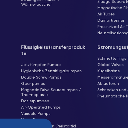
Sludge Separat
Wärmetauscher
Magnetische Fil
Air Tubes
Dampftrenner
Pressurized Air 
Neutralisations
Flüssigkeitstransferproduk
Strömungss
te
Schmetterlingsf
Jetztümpfen Pumpe
Global Valves
Hygienische Zentrifugalpumpen
Kugelhähne
Double Screw Pumps
Messerarmatur
Gear pumps
Aktuatoren
Magnetic Drive Säurepumpen /
Schnecken und 
Thermoplastik
Pneumatische K
Dosierpumpen
Air-Operated Pumps
Variable Pumps
Mono Pumps
Schlauchpumpen (Peristaltik)