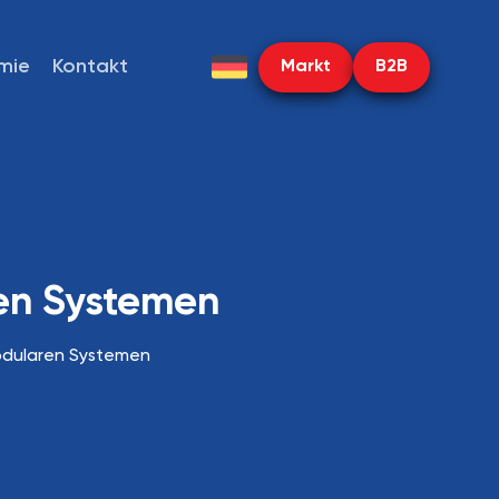
mie
Kontakt
Markt
B2B
en Systemen
odularen Systemen