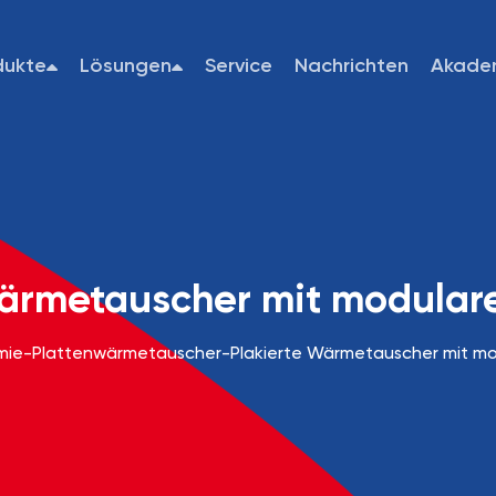
dukte
Lösungen
Service
Nachrichten
Akade
Wärmetauscher mit modular
mie
-
Plattenwärmetauscher
-
Plakierte Wärmetauscher mit m