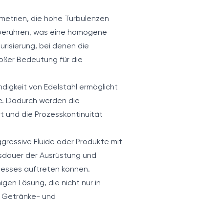
metrien, die hohe Turbulenzen
u berühren, was eine homogene
risierung, bei denen die
oßer Bedeutung für die
ndigkeit von Edelstahl ermöglicht
e. Dadurch werden die
rt und die Prozesskontinuität
gressive Fluide oder Produkte mit
nsdauer der Ausrüstung und
zesses auftreten können.
en Lösung, die nicht nur in
, Getränke- und