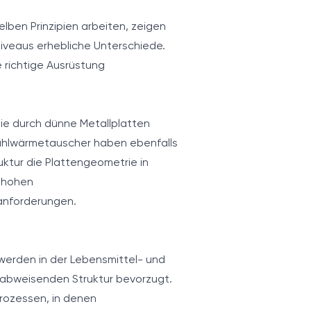
en Prinzipien arbeiten, zeigen
niveaus erhebliche Unterschiede.
 richtige Ausrüstung
e durch dünne Metallplatten
stahlwärmetauscher haben ebenfalls
ktur die Plattengeometrie in
n hohen
anforderungen.
werden in der Lebensmittel- und
nabweisenden Struktur bevorzugt.
Prozessen, in denen