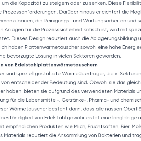
 um die Kapazität zu steigern oder zu senken. Diese Flexibili
 Prozessanforderungen. Darüber hinaus erleichtert die Mögli
menzubauen, die Reinigungs- und Wartungsarbeiten und se
len Anlagen für die Prozesssicherheit kritisch ist, wird mit spez
tet. Dieses Design reduziert auch die Ablagerungsbildung 
ndlich haben Plattenwärmetauscher sowohl eine hohe Energiee
ine bevorzugte Lösung in vielen Sektoren geworden.
n von Edelstahlplattenwärmetauschern
 sind speziell gestaltete Wärmeübertrager, die in Sektore
 von entscheidender Bedeutung sind. Obwohl sie das gleiche
 haben, bieten sie aufgrund des verwendeten Materials un
sung für die Lebensmittel-, Getränke-, Pharma- und chemis
ieser Wärmetauscher besteht darin, dass alle nassen Oberf
nsbeständigkeit von Edelstahl gewährleistet eine langlebige 
it empfindlichen Produkten wie Milch, Fruchtsäften, Bier, Mo
s Materials reduziert die Ansammlung von Bakterien und träg