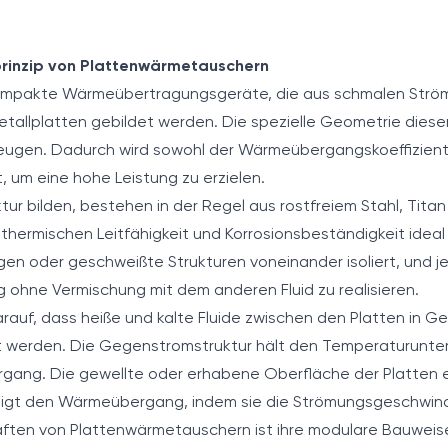
prinzip von Plattenwärmetauschern
ompakte Wärmeübertragungsgeräte, die aus schmalen Ström
tallplatten gebildet werden. Die spezielle Geometrie dieser
rzeugen. Dadurch wird sowohl der Wärmeübergangskoeffizien
 um eine hohe Leistung zu erzielen.
ktur bilden, bestehen in der Regel aus rostfreiem Stahl, Tita
r thermischen Leitfähigkeit und Korrosionsbeständigkeit ideal
n oder geschweißte Strukturen voneinander isoliert, und jed
ohne Vermischung mit dem anderen Fluid zu realisieren.
arauf, dass heiße und kalte Fluide zwischen den Platten in 
 werden. Die Gegenstromstruktur hält den Temperaturunter
gang. Die gewellte oder erhabene Oberfläche der Platten e
gt den Wärmeübergang, indem sie die Strömungsgeschwindigk
aften von Plattenwärmetauschern ist ihre modulare Bauweise