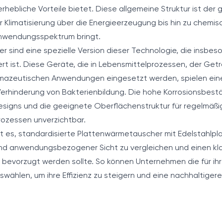
rhebliche Vorteile bietet. Diese allgemeine Struktur ist der
Klimatisierung über die Energieerzeugung bis hin zu chemi
 Anwendungsspektrum bringt.
 sind eine spezielle Version dieser Technologie, die insb
t ist. Diese Geräte, die in Lebensmittelprozessen, der Get
mazeutischen Anwendungen eingesetzt werden, spielen eine 
rhinderung von Bakterienbildung. Die hohe Korrosionsbestän
esigns und die geeignete Oberflächenstruktur für regelmäß
rozessen unverzichtbar.
ist es, standardisierte Plattenwärmetauscher mit Edelstahl
 und anwendungsbezogener Sicht zu vergleichen und einen kla
 bevorzugt werden sollte. So können Unternehmen die für i
hlen, um ihre Effizienz zu steigern und eine nachhaltigere 