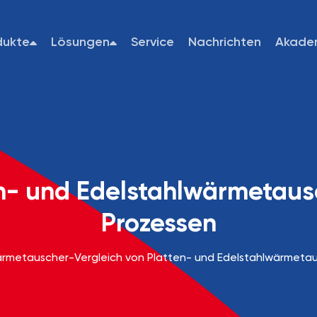
dukte
Lösungen
Service
Nachrichten
Akade
n- und Edelstahlwärmetausc
Prozessen
ärmetauscher
-
Vergleich von Platten- und Edelstahlwärmetaus