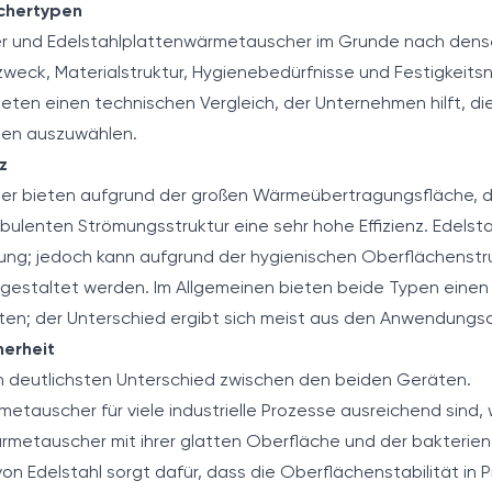
chertypen
und Edelstahlplattenwärmetauscher im Grunde nach denselb
weck, Materialstruktur, Hygienebedürfnisse und Festigkeits
ten einen technischen Vergleich, der Unternehmen hilft, die
sen auszuwählen.
z
 bieten aufgrund der großen Wärmeübertragungsfläche, di
turbulenten Strömungsstruktur eine sehr hohe Effizienz. Edel
tung; jedoch kann aufgrund der hygienischen Oberflächenstru
er gestaltet werden. Im Allgemeinen bieten beide Typen eine
en; der Unterschied ergibt sich meist aus den Anwendungs
herheit
en deutlichsten Unterschied zwischen den beiden Geräten.
auscher für viele industrielle Prozesse ausreichend sind, 
rmetauscher mit ihrer glatten Oberfläche und der bakterie
n Edelstahl sorgt dafür, dass die Oberflächenstabilität in 