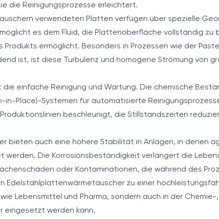
ie die Reinigungsprozesse erleichtert.
tauschern verwendeten Platten verfügen über spezielle Geo
öglicht es dem Fluid, die Plattenoberfläche vollständig z
Produkts ermöglicht. Besonders in Prozessen wie der Pasteu
end ist, ist diese Turbulenz und homogene Strömung von gr
l ist die einfache Reinigung und Wartung. Die chemische Bestä
n-in-Place)-Systemen für automatisierte Reinigungsprozess
roduktionslinien beschleunigt, die Stillstandszeiten reduzie
 bieten auch eine höhere Stabilität in Anlagen, in denen ag
t werden. Die Korrosionsbeständigkeit verlängert die Lebe
rflächenschäden oder Kontaminationen, die während des Pro
n Edelstahlplattenwärmetauscher zu einer hochleistungsfähig
 wie Lebensmittel und Pharma, sondern auch in der Chemie-
r eingesetzt werden kann.