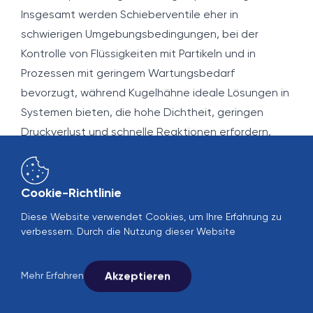
Insgesamt werden Schieberventile eher in
schwierigen Umgebungsbedingungen, bei der
Kontrolle von Flüssigkeiten mit Partikeln und in
Prozessen mit geringem Wartungsbedarf
bevorzugt, während Kugelhähne ideale Lösungen in
Systemen bieten, die hohe Dichtheit, geringen
Druckverlust und schnelle Reaktionen erfordern.
Wenn die sektoralen Bedürfnisse und
Prozessanforderungen richtig analysiert werden,
können beide Ventiltypen so bewertet werden,
Cookie-Richtlinie
dass sie die Systemeffizienz und -sicherheit
Diese Website verwendet Cookies, um Ihre Erfahrung zu
maximieren.
verbessern. Durch die Nutzung dieser Website
Unterschiedliche Ventilpräferenzen in der
Lebensmittel-, Chemie-, Metall- und
Akzeptieren
Mehr Erfahren
Energiesektor
Die in industriellen Produktionsprozessen