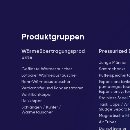
Produktgruppen
Wärmeübertragungsprod
Pressurized 
ukte
Junge Männer
Geflieste Wärmetauscher
Sammeltanks
Lötbarer Wärmeaustauscher
Pufferspeichert
Rohr-Wärmeaustauscher
Expansionstanks
pumpengesteue
Verdampfer und Kondensatoren
Expansionsyst
Ventilkühlkörper
Stainless Steel
Heizkörper
Tank Caps / Air
Schlangen / Kühler /
Sludge Separat
Wärmetauscher
Magnetische Fil
Air Tubes
Dampftrenner