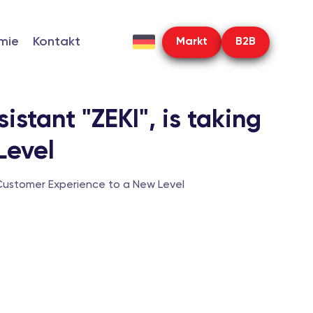
mie
Kontakt
Markt
B2B
sistant "ZEKI", is taking
Level
ing Customer Experience to a New Level