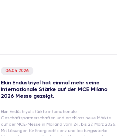
06.04.2026
Ekin Endüstriyel hat einmal mehr seine
internationale Stärke auf der MCE Milano
2026 Messe gezeigt.
Ekin Endüstriyel stärkte internationale
Geschäftspartnerschaften und erschloss neue Märkte
auf der MCE-Messe in Mailand vom 24. bis 27. März 2026.
Mit Lösungen für Energieeffizienz und leistungsstarke