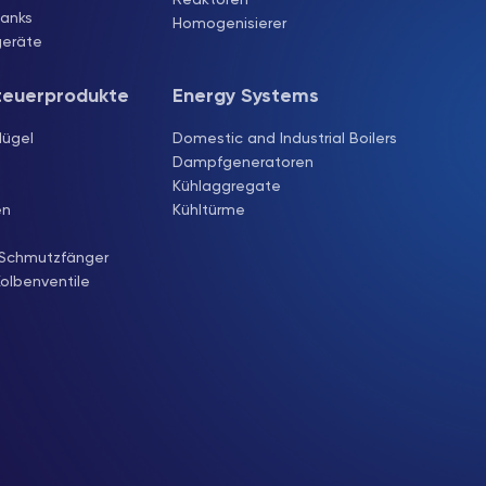
Tanks
Homogenisierer
geräte
teuerprodukte
Energy Systems
lügel
Domestic and Industrial Boilers
Dampfgeneratoren
Kühlaggregate
en
Kühltürme
Schmutzfänger
olbenventile