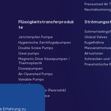
Pressurized Air 
Neutralisations
Flüssigkeitstransferproduk
Strömungss
te
Schmetterlingsf
Jetztümpfen Pumpe
Global Valves
Hygienische Zentrifugalpumpen
Kugelhähne
Double Screw Pumps
Messerarmatur
Gear pumps
Aktuatoren
Magnetic Drive Säurepumpen /
Schnecken und 
Thermoplastik
Pneumatische K
Dosierpumpen
Air-Operated Pumps
Variable Pumps
Mono Pumps
Schlauchpumpen (Peristaltik)
Zentrifugalgebläse
Wurzelgebläse
e Erfahrung zu