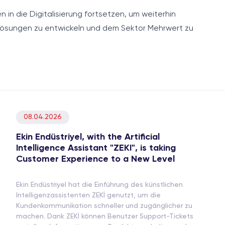
 in die Digitalisierung fortsetzen, um weiterhin
 Lösungen zu entwickeln und dem Sektor Mehrwert zu
08.04.2026
Ekin Endüstriyel, with the Artificial
Intelligence Assistant "ZEKI", is taking
Customer Experience to a New Level
Ekin Endüstriyel hat die Einführung des künstlichen
Intelligenzassistenten ZEKİ genutzt, um die
Kundenkommunikation schneller und zugänglicher zu
machen. Dank ZEKİ können Benutzer Support-Tickets