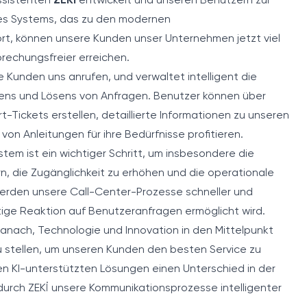
ssistenten
ZEKİ
entwickelt und unseren Benutzern zur
ses Systems, das zu den modernen
t, können unsere Kunden unser Unternehmen jetzt viel
brechungsfreier erreichen.
re Kunden uns anrufen, und verwaltet intelligent die
tens und Lösens von Anfragen. Benutzer können über
-Tickets erstellen, detaillierte Informationen zu unseren
von Anleitungen für ihre Bedürfnisse profitieren.
tem ist ein wichtiger Schritt, um insbesondere die
, die Zugänglichkeit zu erhöhen und die operationale
İ werden unsere Call-Center-Prozesse schneller und
rtige Reaktion auf Benutzeranfragen ermöglicht wird.
r danach, Technologie und Innovation in den Mittelpunkt
 stellen, um unseren Kunden den besten Service zu
en KI-unterstützten Lösungen einen Unterschied in der
urch ZEKİ unsere Kommunikationsprozesse intelligenter