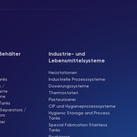
Behälter
Industrie- und
Lebensmittelsysteme
Heizstationen
anks
Industrielle Prozesssysteme
 /
Dosierungssysteme
rte
Thermostaten
eme
Pasteurisierer
 Tanks
CIP und Hygieneprozesssysteme
 Separators /
Hygienic Storage and Process
ors
Tanks
ter
Special Fabrication Stainless
Tanks
Reaktoren