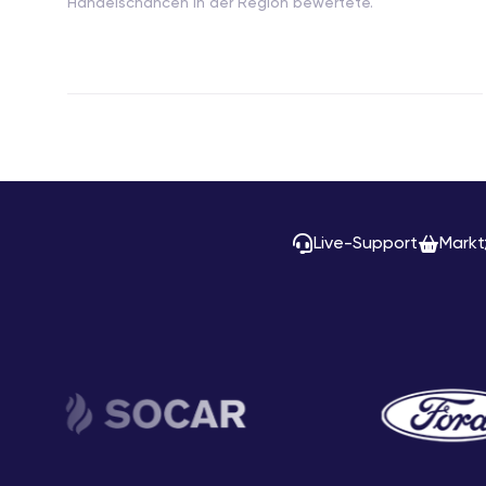
Handelschancen in der Region bewertete.
Live-Support
Markt